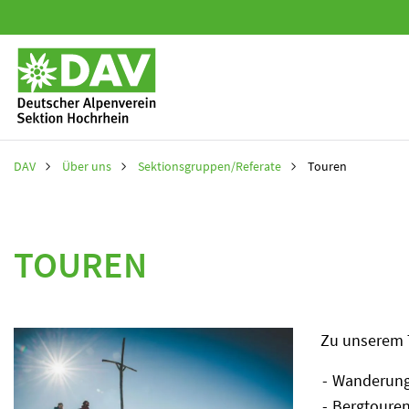
Navigation
überspringen
Navigation
überspring
DAV
Über uns
Sektionsgruppen/Referate
Touren
TOUREN
Zu unserem
Wanderun
Bergtoure