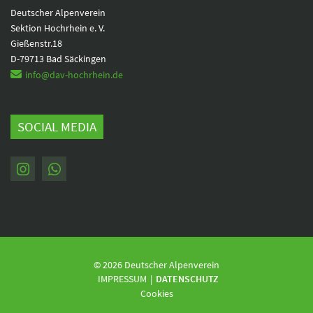
Deutscher Alpenverein
Sektion Hochrhein e. V.
Gießenstr.18
D-79713 Bad Säckingen
info@dav-hochrhein.de
SOCIAL MEDIA
© 2026 Deutscher Alpenverein
Navigation
IMPRESSUM
DATENSCHUTZ
überspringen
Cookies