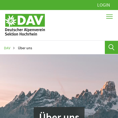
Navigation
LOGIN
überspringen
DAV
Über uns
Über uns