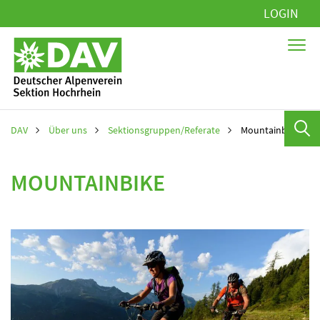
Navigation
LOGIN
überspringen
DAV
Über uns
Sektionsgruppen/Referate
Mountainbike
MOUNTAINBIKE