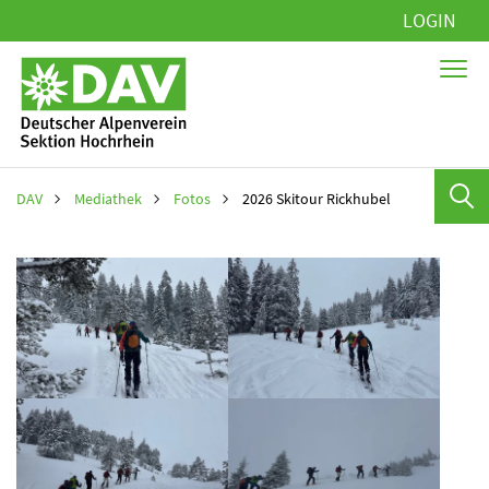
Navigation
LOGIN
überspringen
DAV
Mediathek
Fotos
2026 Skitour Rickhubel