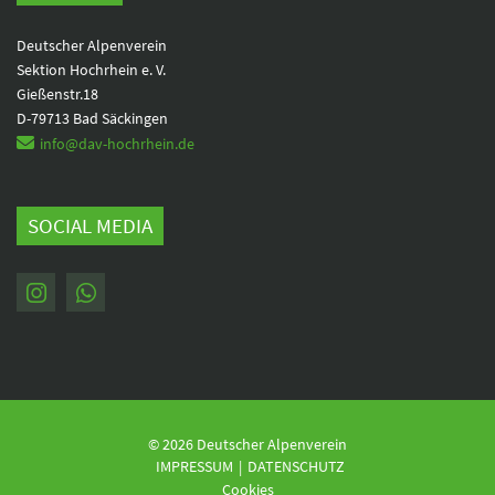
Deutscher Alpenverein
Sektion Hochrhein e. V.
Gießenstr.18
D-79713 Bad Säckingen
info@dav-hochrhein.de
SOCIAL MEDIA
© 2026 Deutscher Alpenverein
Navigation
IMPRESSUM
DATENSCHUTZ
überspringen
Cookies