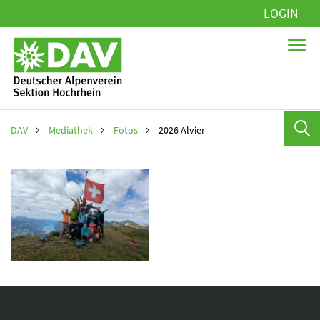
Navigation
LOGIN
überspringen
DAV
Mediathek
Fotos
2026 Alvier