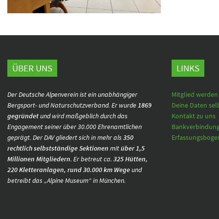
ÜBER UNS
LINKS
Der Deutsche Alpenverein ist ein unabhängiger
Mitglied werden
Bergsport- und Naturschutzverband. Er wurde
1869
Deine Daten sel
gegründet
und wird maßgeblich durch das
Kontakt zu uns
Engagement seiner über 30.000 Ehrenamtlichen
Bankverbindun
geprägt. Der DAV gliedert sich in mehr als
350
Erfassungsbogen
rechtlich selbstständige Sektionen
mit
über 1,5
Millionen Mitgliedern
. Er betreut ca.
325 Hütten,
220 Kletteranlagen, rund 30.000 km Wege
und
betreibt das „Alpine Museum“ in München.