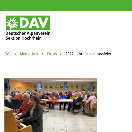
Navigation
überspringen
Navigation
überspring
DAV
Mediathek
Fotos
2022 Jahresabschlussfeier