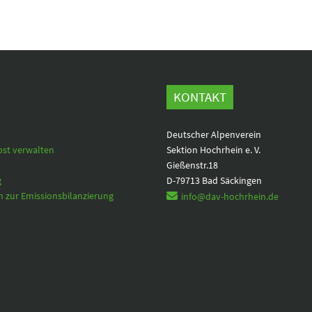
KONTAKT
Deutscher Alpenverein
bst verwalten
Sektion Hochrhein e. V.
Gießenstr.18
g
D-79713 Bad Säckingen
 zur Emissionsbilanzierung
info@dav-hochrhein.de