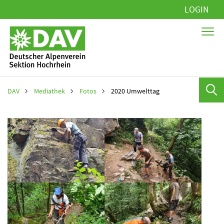
Navigation
LOGIN
überspringen
DAV
Mediathek
Fotos
2020 Umwelttag