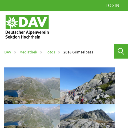
Navigation
LOGIN
überspringen
DAV
Mediathek
Fotos
2018 Grimselpass