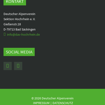
KONTAKT
Deutscher Alpenverein
Sektion Hochrhein e. V.
Gießenstr.18
D-79713 Bad Säckingen
info@dav-hochrhein.de
SOCIAL MEDIA
© 2026 Deutscher Alpenverein
Navigation
IMPRESSUM
DATENSCHUTZ